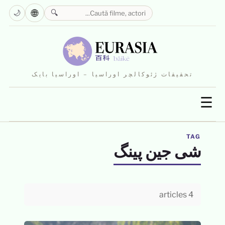
🌐
🌙
🔍
تحقیقات ژئوکالچر اوراسیا – اوراسیا بایک
☰
TAG
شی جین پینگ
4 articles