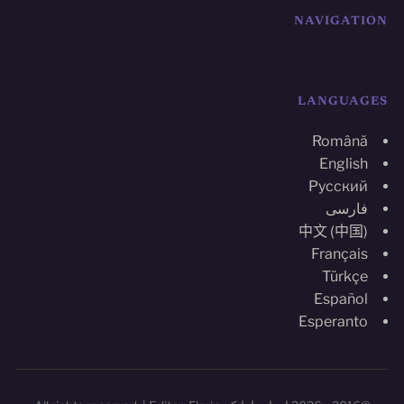
NAVIGATION
LANGUAGES
Română
English
Русский
فارسی
中文 (中国)
Français
Türkçe
Español
Esperanto