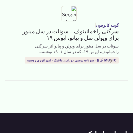
|
گوتیه کاپوچون
سرگئی راخمانینوف – سونات در سل مینور
برای ویولن سل و پیانو، اپوس ۱۹
سونات در سل مینور برای ویولن و پیانو اثر سرگئی
راخمانینف، اپوس ۱۹، که در سال ۱۹۰۱ نوشته...
→
音乐 MUSIC · سونات روسی دوران رمانتیک · امپراتوری روسیه