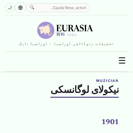
🌐
🌙
🔍
تحقیقات ژئوکالچر اوراسیا – اوراسیا بایک
☰
MUZICIAN
نیکولای لوگانسکی
1901