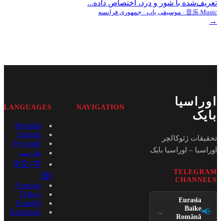
تعریف‌شده با شور و درد، اختصاص داده...
音乐 Music · موسیقی پاپ · جمهوری فرانسه
→
اوراسیا
LANGUAGES
NAVIGATION
بایک
Română
English
تحقیقات ژئوکالچر
Русский
اوراسیا – اوراسیا بایک
فارسی
中文 (中
TELEGRAM
国)
CHANNELS
Français
Türkçe
Eurasia
Español
Baike
📢
→
Esperanto
Română