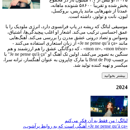
پخش شده و تقریباً ۵۸۶۰۰ شنونده ماهانه،
عمدتاً از شهرهایی مانند پاریس، بروکسل،
لیون، نانت و تولوز، داشته است.
موسیقی لنائگ که ریشه در پاپ فرانسوی دارد، انرژی ملودیک را با
عمق احساسی ترکیب می‌کند. اشعار او اغلب پیچیدگی‌ها، اشتیاق،
وسواس و تضاد درونی عشق مدرن را بررسی می‌کند. آهنگ‌هایی
مانند «Je ne pense qu’à ça» از زبان استعاری استفاده می‌کنند -
«mon or»، «mon trésor» - که دوگانگی عشق را هم ارزشمند و هم
سنگین به تصویر می‌کشد. اولین تک آهنگ او "Je ne pense qu'à ça" با
برچسب Brut de Pop با مارک چاپرون به عنوان آهنگساز، ترانه سرا،
میکسر و تهیه کننده تولید شد.
بیشتر بخوانید
2024
لنائگ
|
من فقط به آن فکر می‌کنم
«Je ne pense qu’à ça» آهنگی است که به روابط پرآشوب،