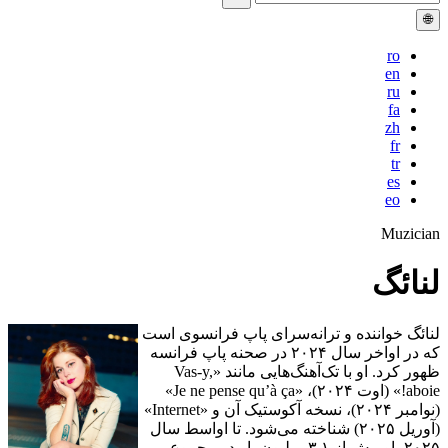
🌐
ro
en
ru
fa
zh
fr
tr
es
eo
Muzician
لنائگ
لنائگ خواننده و ترانه‌سرای پاپ فرانسوی است
که در اواخر سال ۲۰۲۴ در صحنه پاپ فرانسه
ظهور کرد. او با تک‌آهنگ‌هایی مانند «Vas‑y,
aboie!» (اوت ۲۰۲۴)، «Je ne pense qu’à ça»
(نوامبر ۲۰۲۴)، نسخه آکوستیک آن و «Internet»
(آوریل ۲۰۲۵) شناخته می‌شود. تا اواسط سال
۲۰۲۵، او بیش از ۳.۱ میلیون بار در مجموع