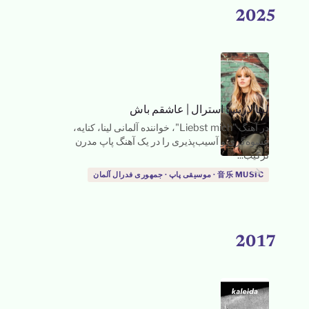
2025
لینا لاریسا استرال
|
عاشقم باش
در آهنگ "Liebst mich"، خواننده آلمانی لینا، کنایه،
عشوه‌گری و آسیب‌پذیری را در یک آهنگ پاپ مدرن
ترکیب...
→
音乐 MUSIC · موسیقی پاپ · جمهوری فدرال آلمان
2017