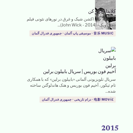
کِلایدا
|
فکر کن
اگر تا به حال اکشن شیک و غرق در نورهای نئونی فیلم
«جان ویک» (John Wick - 2014)...
音乐 MUSIC · موسیقی پاپ آلمان · جمهوری فدرال آلمان
آخیم فون بوریس
|
سریال بابیلون برلین
سریال تلویزیونی آلمانی «بابیلون برلین» که با همکاری
تام تیکور، آخیم فون بوریس و هنک هاندلوگتن ساخته
شده...
→
→
电影 MOVIE · درام تاریخی · جمهوری فدرال آلمان
2015