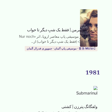
آنا-ماریا زیمرمن
|
فقط یک شبِ دیگر تا خواب
در چشم‌انداز موسیقی پاپ معاصر اروپا، اثر «Nur noch
1x schlafen» (فقط یک شبِ دیگر تا خواب) از...
→
音乐 MUSIC · موسیقی پاپ آلمان · جمهوری فدرال آلمان
1981
ولفگانگ پترزن
|
کشتی